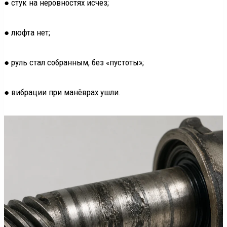
● стук на неровностях исчез;
● люфта нет;
● руль стал собранным, без «пустоты»;
● вибрации при манёврах ушли.